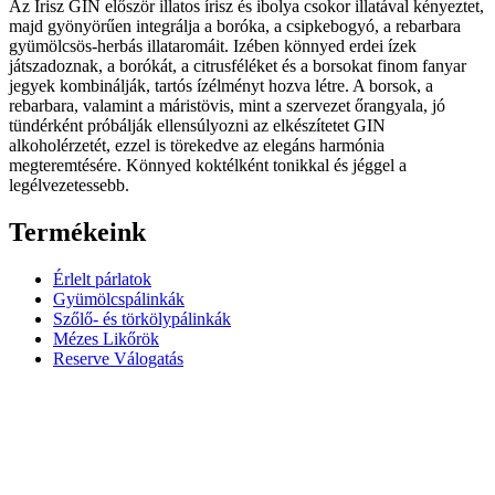
Az Irisz GIN először illatos írisz és ibolya csokor illatával kényeztet,
majd gyönyörűen integrálja a boróka, a csipkebogyó, a rebarbara
gyümölcsös-herbás illataromáit. Izében könnyed erdei ízek
játszadoznak, a borókát, a citrusféléket és a borsokat finom fanyar
jegyek kombinálják, tartós ízélményt hozva létre. A borsok, a
rebarbara, valamint a máristövis, mint a szervezet őrangyala, jó
tündérként próbálják ellensúlyozni az elkészítetet GIN
alkoholérzetét, ezzel is törekedve az elegáns harmónia
megteremtésére. Könnyed koktélként tonikkal és jéggel a
legélvezetessebb.
Termékeink
Érlelt párlatok
Gyümölcspálinkák
Szőlő- és törkölypálinkák
Mézes Likőrök
Reserve Válogatás