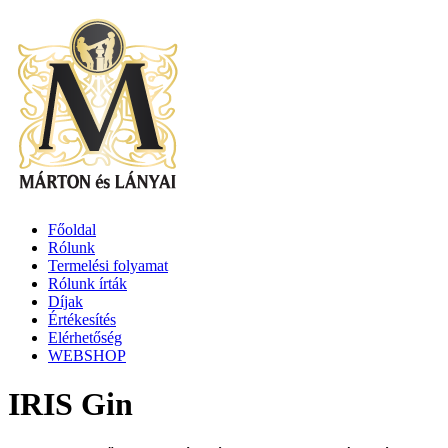
Főoldal
Rólunk
Termelési folyamat
Rólunk írták
Díjak
Értékesítés
Elérhetőség
WEBSHOP
IRIS Gin